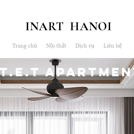
INART HANOI
Trang chủ
Nội thất
Dịch vụ
Liên hệ
T.E.T Apartmen