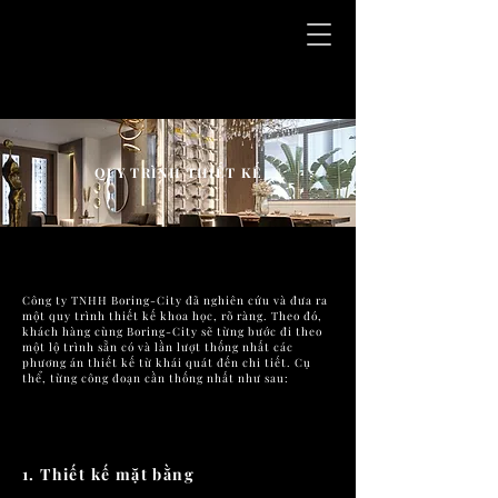
INART HANOI
QUY TRÌNH THIẾT KẾ
Công ty TNHH Boring-City đã nghiên cứu và đưa ra
một quy trình thiết kế khoa học, rõ ràng. Theo đó,
khách hàng cùng Boring-City sẽ từng bước đi theo
một lộ trình sẵn có và lần lượt thống nhất các
phương án thiết kế từ khái quát đến chi tiết. Cụ
thể, từng công đoạn cần thống nhất như sau:
1. Thiết kế mặt bằng