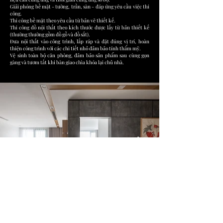
Giải phóng bề mặt - tường, trần, sàn - đáp ứng yêu cầu việc thi
công.
Thi công bề mặt theo yêu cầu từ bản vẽ thiết kế.
Thi công đồ nội thất theo kích thước được lấy từ bản thiết kế
(thường thường gồm đồ gỗ và đồ sắt).
Đưa nội thất vào công trình, lắp ráp và đặt đúng vị trí, hoàn
thiện công trình với các chi tiết nhỏ đảm bảo tính thẩm mỹ.
Vệ sinh toàn bộ căn phòng, đảm bảo sản phẩm sau cùng gọn
gàng và tươm tất khi bàn giao chìa khóa lại chủ nhà.