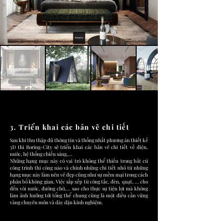
3. Triển khai các bản vẽ chi tiết
Sau khi thu thập đủ thông tin và thống nhất phương án thiết kế
3D thì Boring-City sẽ triển khai các bản vẽ chi tiết về điện,
nước, hệ thống chiếu sáng,...
Những hạng mục này có vai trò không thể thiếu trong bất cứ
công trình thi công nào và chính những chi tiết nhỏ từ những
hạng mục này làm nên vẻ đẹp cũng như sự mềm mại trong cách
phân bố không gian. Việc sắp xếp từ công tắc, đèn, quạt, ... cho
đến vòi nước, đường chờ,... sao cho thực sự tiện lợi mà không
làm ảnh hưởng tới tổng thể chung cũng là một điều cần vững
vàng chuyên môn và dày dặn kinh nghiệm.