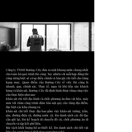
QUY TRÌNH THI CÔNG
Công ty TNHH Boring-City đưa ra một khung sườn chung nhất
cho toàn bộ quá trình thi công. Tuy nhiên với mỗi hợp đồng thi
công riêng biệt sẽ có sự điều chỉnh và báo giá chi tiết cho từng
hạng mục. Quan điểm của Boring-City về việc thi công là
nhanh, gọn, chính xác. Thực tế, ngay từ khi tiếp xúc khách
hàng và khảo sát, Boring-City đã định hình được từng công việc
cần thực hiện như sau:
Khảo sát chi tiết địa hình và chốt phương án đưa vật liệu, máy
móc tới chân công trình đảm bảo nội quy của từng địa điểm,
đặc biệt các khu chung cư.
Khảo sát chi tiết thực địa bao gồm việc khảo sát tường, trần,
sàn, đường điện cũ, đường nước cũ, lên danh sách các đồ đạc
cần giữ lại, lên kế hoạch di chuyển đồ cũ, chốt phương án di
chuyển và tập kết phế liệu.
Bóc tách khối lượng hồ sơ thiết kế, lên danh sách chi tiết vật
liệu cần cung ứng và thời gian cung ứng sơ bộ.