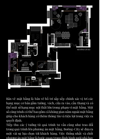
Bản vẽ mặt bằng là bản vẽ bố trí sắp xếp chính xác vị trí các
hạng mục cơ bản gồm tường, vách, cửa ra vào, cầu thang và có
thể một số hạng mục nội thất lớn trong phạm vi mặt bằng. Một
số công trình có thể bao gồm cả không gian nằm ngoài mặt bằng
giúp cho khách hàng có thêm thông tin và tiện lợi trong việc ra
quyết định.
Tiếp thu các ý tưởng từ quá trình tư vấn cũng như trao đổi
trong quá trình lên phương án mặt bằng, Boring-City sẽ đưa ra
một vài sự lựa chọn tới khách hàng. Việc thống nhất và chốt
phương án mặt bằng là bước quan trọng định hình ngôi nhà hay